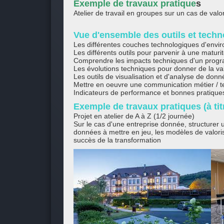
Exemple de travaux pratique
s
Atelier de travail en groupes sur un cas de val
Vue d'ensemble des outils et techn
Les différentes couches technologiques d'envi
Les différents outils pour parvenir à une maturi
Comprendre les impacts techniques d'un prog
Les évolutions techniques pour donner de la va
Les outils de visualisation et d'analyse de donn
Mettre en oeuvre une communication métier / t
Indicateurs de performance et bonnes pratique
Exemple de travaux pratiques (à titr
Projet en atelier de A à Z (1/2 journée)
Sur le cas d'une entreprise donnée, structurer
données à mettre en jeu, les modèles de valoris
succès de la transformation