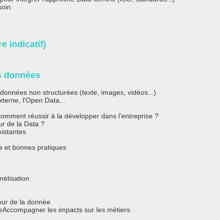
soin
e indicatif)
s données
 données non structurées (texte, images, vidéos...)
xterne, l'Open Data...
omment réussir à la développer dans l'entreprise ?
r de la Data ?
istantes
e et bonnes pratiques
nétisation
eur de la donnée
eAccompagner les impacts sur les métiers