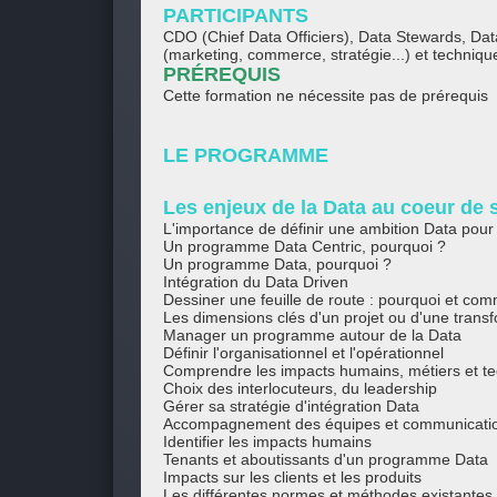
PARTICIPANTS
CDO (Chief Data Officiers), Data Stewards, Dat
(marketing, commerce, stratégie...) et technique
PRÉREQUIS
Cette formation ne nécessite pas de prérequis
LE PROGRAMME
Les enjeux de la Data au coeur de s
L'importance de définir une ambition Data pour 
Un programme Data Centric, pourquoi ?
Un programme Data, pourquoi ?
Intégration du Data Driven
Dessiner une feuille de route : pourquoi et co
Les dimensions clés d'un projet ou d'une trans
Manager un programme autour de la Data
Définir l'organisationnel et l'opérationnel
Comprendre les impacts humains, métiers et t
Choix des interlocuteurs, du leadership
Gérer sa stratégie d'intégration Data
Accompagnement des équipes et communicati
Identifier les impacts humains
Tenants et aboutissants d'un programme Data
Impacts sur les clients et les produits
Les différentes normes et méthodes existantes p