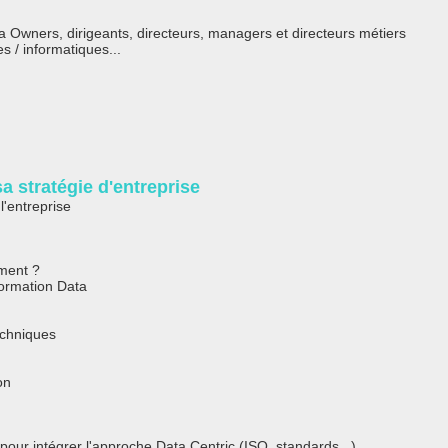
a Owners, dirigeants, directeurs, managers et directeurs métiers
s / informatiques...
a stratégie d'entreprise
l'entreprise
mment ?
formation Data
echniques
on
our intégrer l'approche Data Centric (ISO, standards...)