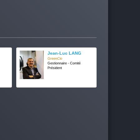
Jean-Luc LANG
GreenCio
Gestionnaire - Comité
Président