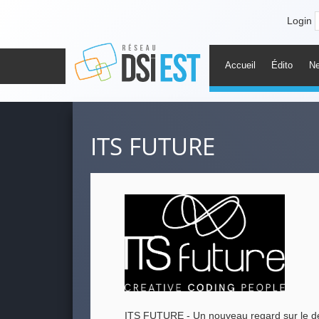
Login
Accueil
Édito
N
ITS FUTURE
ITS FUTURE -
Un nouveau regard sur le 