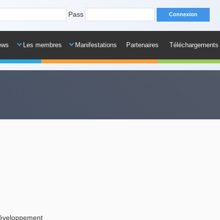
Pass
ews
Les membres
Manifestations
Partenaires
Téléchargements
développement